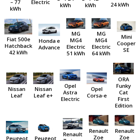
– 77
Electric
24 kWh
kWh
kWh
kWh
MG
MG
Mini
Fiat 500e
MG4
MG4
Honda e
Cooper
Hatchback
Electric
Electric
Advance
SE
42 kWh
51 kWh
64 kWh
ORA
Opel
Funky
Nissan
Nissan
Opel
Astra
Cat
Leaf
Leaf e+
Corsa-e
Electric
First
Edition
Renault
Renault
Renault
Zoe
Zoe
Peugeot
Peugeot