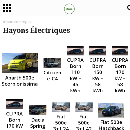
Hayons Électriques
Hayons Électriques
CUPRA
CUPRA
CUPRA
Born
Born
Born
110
150
170
Citroen
Abarth 500e
kW –
kW –
kW –
e-C4
Scorpionissima
45
58
58
kWh
kWh
kWh
CUPRA
Fiat
Fiat
Born
Dacia
Fiat 500e
500e
500e
170 kW
Spring
Hatchback
3+1 24
3+1 42