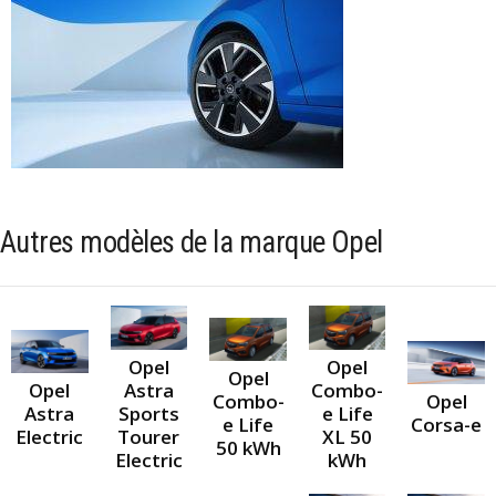
Autres modèles de la marque Opel
Opel
Opel
Opel
Opel
Astra
Combo-
Combo-
Opel
Astra
Sports
e Life
e Life
Corsa-e
Electric
Tourer
XL 50
50 kWh
Electric
kWh