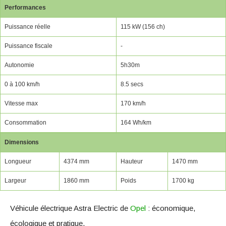
Performances
Puissance réelle
115 kW (156 ch)
Puissance fiscale
-
Autonomie
5h30m
0 à 100 km/h
8.5 secs
Vitesse max
170 km/h
Consommation
164 Wh/km
Dimensions
Longueur
4374 mm
Hauteur
1470 mm
Largeur
1860 mm
Poids
1700 kg
Véhicule électrique Astra Electric de
Opel
: économique,
écologique et pratique.