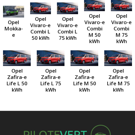
Opel
Opel
Opel
Opel
Opel
Vivaro-e
Vivaro-e
Vivaro-e
Vivaro-e
Mokka-
Combi
Combi
Combi L
Combi L
e
M 50
M 75
50 kWh
75 kWh
kWh
kWh
Opel
Opel
Opel
Opel
Zafira-e
Zafira-e
Zafira-e
Zafira-e
Life L 50
Life L 75
Life M 50
Life M 75
kWh
kWh
kWh
kWh