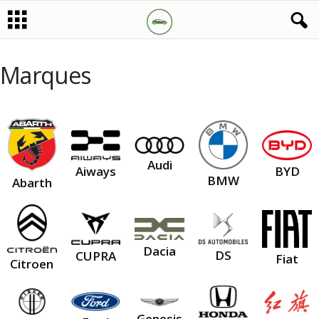
Marques
Audi
BYD
Aiways
BMW
Abarth
Dacia
DS
CUPRA
Fiat
Citroen
Genesis