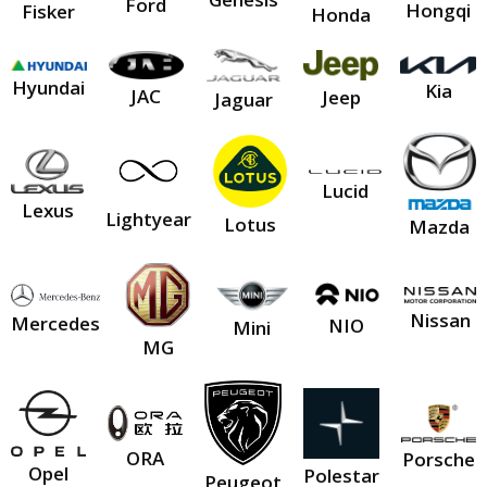
Ford
Hongqi
Fisker
Honda
Hyundai
Kia
JAC
Jeep
Jaguar
Lucid
Lexus
Lightyear
Lotus
Mazda
Nissan
Mercedes
NIO
Mini
MG
ORA
Porsche
Opel
Polestar
Peugeot