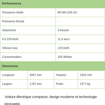
Performances
Puissance réelle
80 kW (109 ch)
Puissance fiscale
-
Autonomie
3 heures
0 à 100 km/h
11.4 secs
Vitesse max
135 km/h
Consommation
165 Wh/km
Dimensions
Longueur
4087 mm
Hauteur
1562 mm
Largeur
1787 mm
Poids
1577 kg
Voiture électrique compacte, design moderne et technologie
innovante.