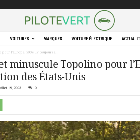
L
VOITURES
MARQUES
VOITURE ÉLECTRIQUE
ACTUALI
 pour l’Europe, 500e EV toujours à...
et minuscule Topolino pour l’
tion des États-Unis
illet 19, 2023
0