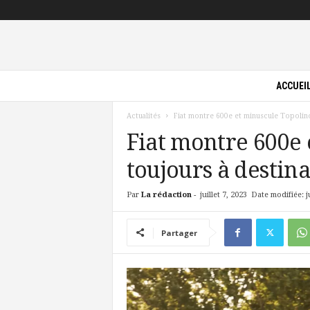
P
ACCUEI
i
l
Actualités
Fiat montre 600e et minuscule Topolino
o
t
Fiat montre 600e 
e
toujours à destina
V
e
r
Par
La rédaction
-
juillet 7, 2023
Date modifiée: ju
t
Partager