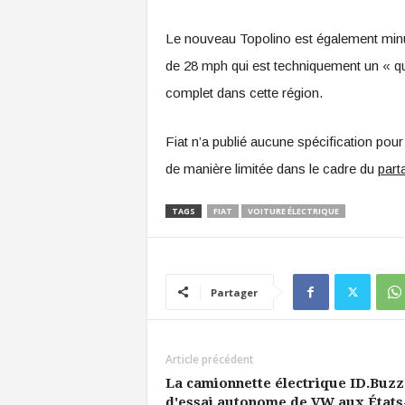
Le nouveau Topolino est également minu
de 28 mph qui est techniquement un « qua
complet dans cette région.
Fiat n’a publié aucune spécification pour 
de manière limitée dans le cadre du
part
TAGS
FIAT
VOITURE ÉLECTRIQUE
Partager
Article précédent
La camionnette électrique ID.Buzz e
d'essai autonome de VW aux États