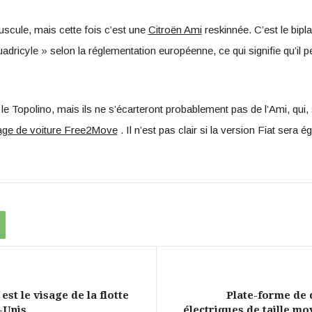
scule, mais cette fois c’est une
Citroën Ami
reskinnée. C’est le bipl
dricyle » selon la réglementation européenne, ce qui signifie qu’il 
le Topolino, mais ils ne s’écarteront probablement pas de l’Ami, qui, s
age de voiture Free2Move
. Il n’est pas clair si la version Fiat sera 
st le visage de la flotte
Plate-forme de d
-Unis
électriques de taille m