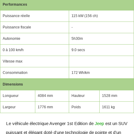
Performances
Puissance réelle
115 kW (156 ch)
Puissance fiscale
-
Autonomie
5h30m
0 à 100 km/h
9.0 secs
Vitesse max
Consommation
172 Wh/km
Dimensions
Longueur
4084 mm
Hauteur
1528 mm
Largeur
1776 mm
Poids
1611 kg
Le véhicule électrique Avenger 1st Edition de
Jeep
est un SUV
puissant et élégant doté d’une technologie de pointe et d’un