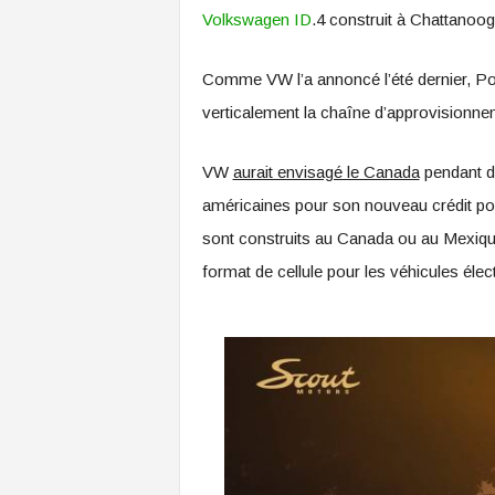
Volkswagen ID
.4 construit à Chattanoo
Comme VW l’a annoncé l’été dernier, Pow
verticalement la chaîne d’approvisionne
VW
aurait envisagé le Canada
pendant de
américaines pour son nouveau crédit pou
sont construits au Canada ou au Mexique
format de cellule pour les véhicules éle