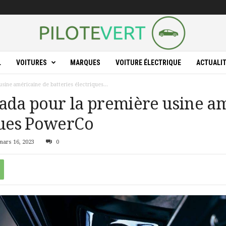
L
VOITURES
MARQUES
VOITURE ÉLECTRIQUE
ACTUALI
sine américaine de batteries électriques...
nada pour la première usine a
ques PowerCo
mars 16, 2023
0