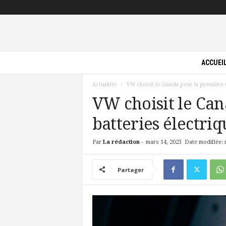
P
ACCUEI
i
l
Actualités
VW choisit le Canada pour la première u
o
t
VW choisit le Ca
e
batteries électri
V
e
r
Par
La rédaction
-
mars 14, 2023
Date modifiée: 
t
Partager