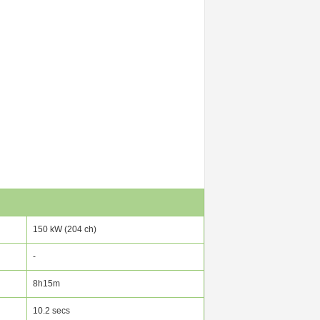
150 kW (204 ch)
-
8h15m
10.2 secs