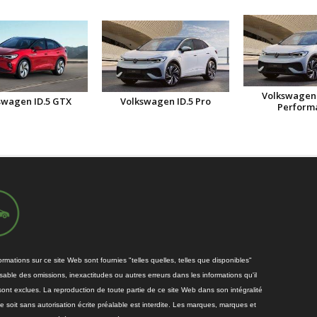
Volkswagen 
swagen ID.5 GTX
Volkswagen ID.5 Pro
Perform
rmations sur ce site Web sont fournies "telles quelles, telles que disponibles"
able des omissions, inexactitudes ou autres erreurs dans les informations qu'il
sont exclues. La reproduction de toute partie de ce site Web dans son intégralité
soit sans autorisation écrite préalable est interdite. Les marques, marques et