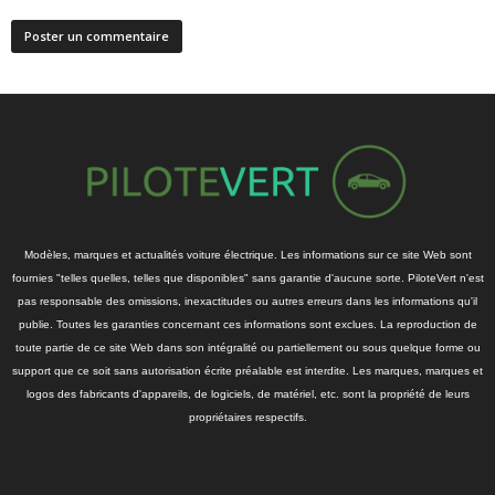
Modèles, marques et actualités voiture électrique. Les informations sur ce site Web sont
fournies "telles quelles, telles que disponibles" sans garantie d'aucune sorte. PiloteVert n'est
pas responsable des omissions, inexactitudes ou autres erreurs dans les informations qu'il
publie. Toutes les garanties concernant ces informations sont exclues. La reproduction de
toute partie de ce site Web dans son intégralité ou partiellement ou sous quelque forme ou
support que ce soit sans autorisation écrite préalable est interdite. Les marques, marques et
logos des fabricants d'appareils, de logiciels, de matériel, etc. sont la propriété de leurs
propriétaires respectifs.