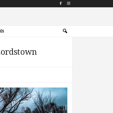
TÉS
 Lordstown