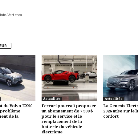
lote-Vert.com.
TEUR
Actualités
Actualités
t du Volvo EX90
Ferrari pourrait proposer
La Genesis Electr
 problème
un abonnement de 7 500 $
2026 mise sur le l
ent de la
pour le service et le
confort
remplacement de la
batterie du véhicule
électrique