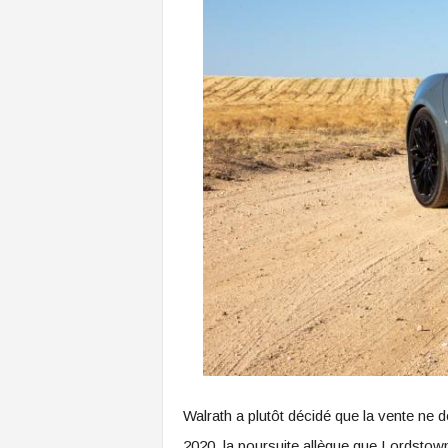
Walrath a plutôt décidé que la vente ne d
2020,
la poursuite
allègue que Lordstown