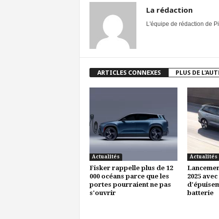
La rédaction
L'équipe de rédaction de Pi
ARTICLES CONNEXES
PLUS DE L'AU
Actualités
Actualités
Fisker rappelle plus de 12
Lancemen
000 océans parce que les
2025 avec
portes pourraient ne pas
d'épuisem
s'ouvrir
batterie