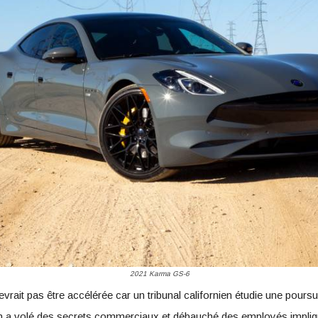
2021 Karma GS-6
evrait pas être accélérée car un tribunal californien étudie une pour
 a volé des secrets commerciaux et débauché des employés impliq