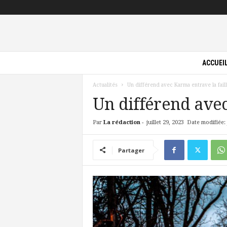
P
ACCUEI
i
l
Actualités
Un différend avec Karma entrave la fai
o
t
Un différend avec
e
V
Par
La rédaction
-
juillet 29, 2023
Date modifiée: j
e
r
Partager
t