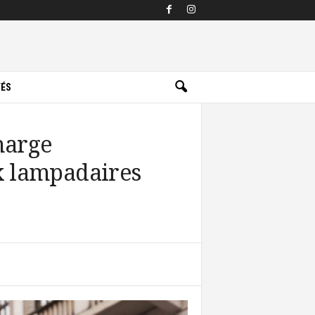
TÉS
charge
x lampadaires