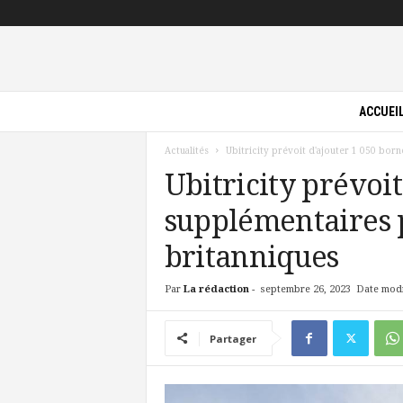
P
ACCUEI
i
l
Actualités
Ubitricity prévoit d'ajouter 1 050 bor
o
t
Ubitricity prévoi
e
supplémentaires 
V
e
britanniques
r
t
Par
La rédaction
-
septembre 26, 2023
Date modi
Partager