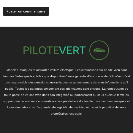
Modèles, marques et actualités voiture électrique. Les informations sur ce site Web sont
fournies "telles quelles, telles que disponibles" sans garantie d'aucune sorte. PiloteVert n'est
pas responsable des omissions, inexactitudes ou autres erreurs dans les informations qu'il
publie. Toutes les garanties concernant ces informations sont exclues. La reproduction de
toute partie de ce site Web dans son intégralité ou partiellement ou sous quelque forme ou
support que ce soit sans autorisation écrite préalable est interdite. Les marques, marques et
logos des fabricants d'appareils, de logiciels, de matériel, etc. sont la propriété de leurs
propriétaires respectifs.