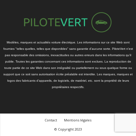
Modèles, marques et actualités voiture électrique. Les informations sur ce site Web sont
fournies "telles quelles, telles que disponibles" sans garantie d'aucune sorte. PiloteVert n'est
pas responsable des omissions, inexactitudes ou autres erreurs dans les informations qu'il
publie. Toutes les garanties concernant ces informations sont exclues. La reproduction de
toute partie de ce site Web dans son intégralité ou partiellement ou sous quelque forme ou
support que ce soit sans autorisation écrite préalable est interdite. Les marques, marques et
logos des fabricants d'appareils, de logiciels, de matériel, etc. sont la propriété de leurs
propriétaires respectifs.
Contact
Mentions légales
© Copyright 2023