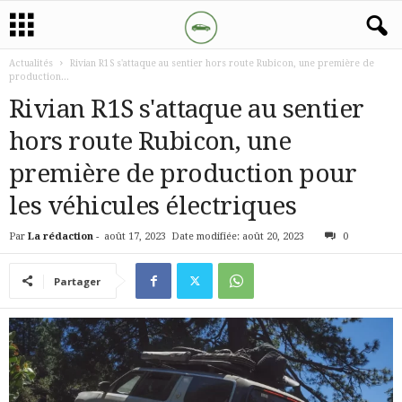
Actualités
Rivian R1S s'attaque au sentier hors route Rubicon, une première de
production...
Rivian R1S s'attaque au sentier
hors route Rubicon, une
première de production pour
les véhicules électriques
Par
La rédaction
-
août 17, 2023
Date modifiée: août 20, 2023
0
Partager