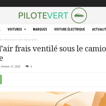
L
VOITURES
MARQUES
VOITURE ÉLECTRIQUE
ACTUALI
s le camion pour une charge plus...
’air frais ventilé sous le cam
e
 février 27, 2023
0