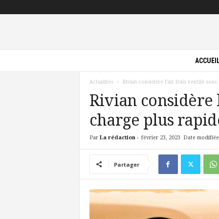
P
ACCUEI
i
l
Actualités
Rivian considère l’air frais ventilé sou
o
t
Rivian considère l
e
charge plus rapid
V
e
r
Par
La rédaction
-
février 23, 2023
Date modifiée:
t
Partager