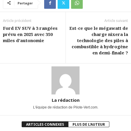
Partager
Article précédent
Article suivant
Ford EV SUV à 3 rangées
Est-ce que le mégawatt de
prévu en 2025 avec 350
charge nixera la
miles d'autonomie
technologie des piles à
combustible à hydrogène
en demi-finale ?
La rédaction
L'équipe de rédaction de Pilote-Vert.com.
ARTICLES CONNEXES
PLUS DE L'AUTEUR