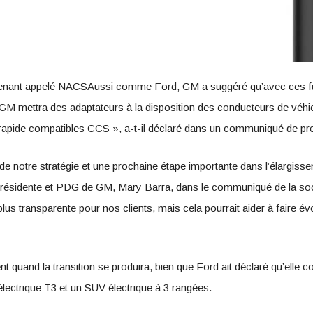
enant appelé NACSAussi comme Ford, GM a suggéré qu’avec ces fut
, GM mettra des adaptateurs à la disposition des conducteurs de vé
 rapide compatibles CCS », a-t-il déclaré dans un communiqué de pr
 de notre stratégie et une prochaine étape importante dans l’élargiss
a présidente et PDG de GM, Mary Barra, dans le communiqué de la so
 plus transparente pour nos clients, mais cela pourrait aider à faire é
t quand la transition se produira, bien que Ford ait déclaré qu’elle
 électrique T3 et un SUV électrique à 3 rangées.