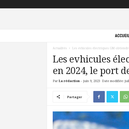
P
ACCUEI
i
l
Actualités
Les evhicules électriques GM obtiendro
o
t
Les evhicules él
e
en 2024, le port d
V
e
r
Par
La rédaction
-
juin 9, 2023
Date modifiée: juil
t
Partager