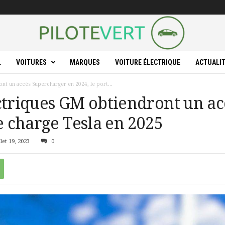
L
VOITURES
MARQUES
VOITURE ÉLECTRIQUE
ACTUALI
nt un accès Supercharger en 2024, le port...
ectriques GM obtiendront un a
e charge Tesla en 2025
let 19, 2023
0