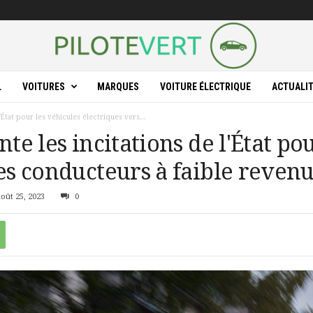
L
VOITURES
MARQUES
VOITURE ÉLECTRIQUE
ACTUALI
l'État pour les véhicules électriques vers...
nte les incitations de l'État po
les conducteurs à faible reven
août 25, 2023
0