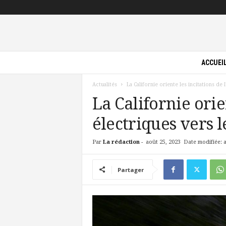
P
ACCUEI
i
l
Actualités
La Californie oriente les incitations de 
o
t
La Californie orie
e
électriques vers 
V
e
r
Par
La rédaction
-
août 25, 2023
Date modifiée: 
t
Partager