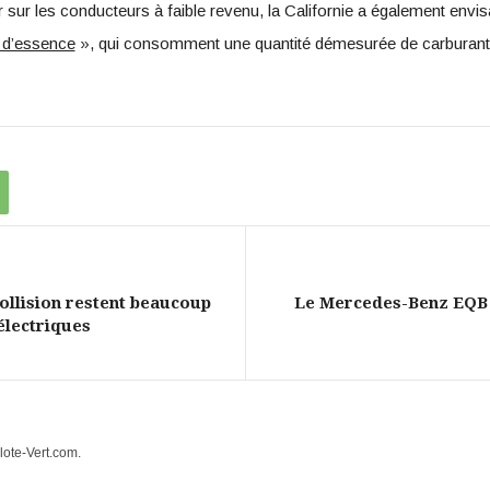
sur les conducteurs à faible revenu, la Californie a également envi
s d’essence
», qui consomment une quantité démesurée de carburant
collision restent beaucoup
Le Mercedes-Benz EQB E
électriques
lote-Vert.com.