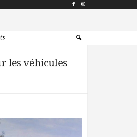
TÉS
ur les véhicules
u