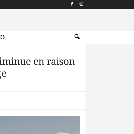
TÉS
 diminue en raison
ge