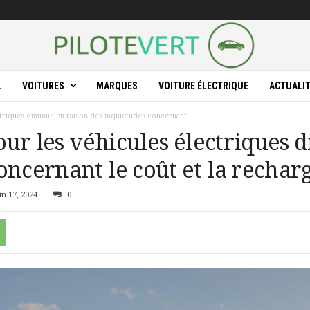
L
VOITURES
MARQUES
VOITURE ÉLECTRIQUE
ACTUALI
ectriques diminue en raison des inquiétudes concernant...
pour les véhicules électriques
oncernant le coût et la rechar
in 17, 2024
0