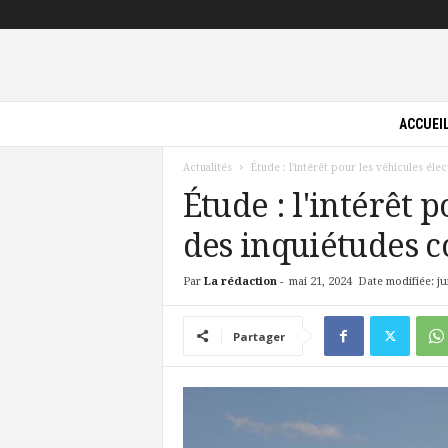
P
ACCUEI
i
l
Actualités
Étude : l'intérêt pour les véhicules él
o
t
Étude : l'intérêt 
e
des inquiétudes c
V
e
r
Par
La rédaction
-
mai 21, 2024
Date modifiée: ju
t
Partager