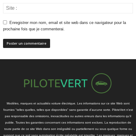
Enregistrer mon nom, email et site web dans ce navigateur pour la
prochaine fois que je commenterai.
Modèles, marques et actualités voiture électrique. Les informations sur ce site Web sont
fournies "telles quelles, telles que disponibles" sans garantie d'aucune sorte. PiloteVert n'est
pas responsable des omissions, inexactitudes ou autres erreurs dans les informations qu'il
publie. Toutes les garanties concernant ces informations sont exclues. La reproduction de
toute partie de ce site Web dans son intégralité ou partiellement ou sous quelque forme ou
support que ce soit sans autorisation écrite préalable est interdite. Les marques, marques et