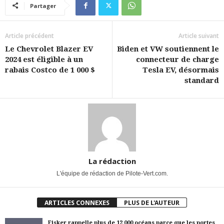
Partager
Article précédent
Article suivant
Le Chevrolet Blazer EV
Biden et VW soutiennent le
2024 est éligible à un
connecteur de charge
rabais Costco de 1 000 $
Tesla EV, désormais
standard
La rédaction
L'équipe de rédaction de Pilote-Vert.com.
ARTICLES CONNEXES
PLUS DE L'AUTEUR
Fisker rappelle plus de 12 000 océans parce que les portes