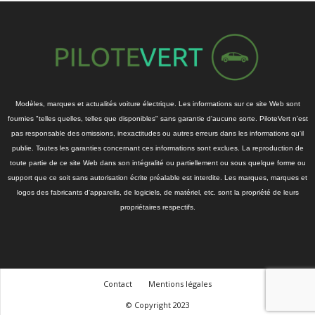
Modèles, marques et actualités voiture électrique. Les informations sur ce site Web sont
fournies "telles quelles, telles que disponibles" sans garantie d'aucune sorte. PiloteVert n'est
pas responsable des omissions, inexactitudes ou autres erreurs dans les informations qu'il
publie. Toutes les garanties concernant ces informations sont exclues. La reproduction de
toute partie de ce site Web dans son intégralité ou partiellement ou sous quelque forme ou
support que ce soit sans autorisation écrite préalable est interdite. Les marques, marques et
logos des fabricants d'appareils, de logiciels, de matériel, etc. sont la propriété de leurs
propriétaires respectifs.
Contact
Mentions légales
© Copyright 2023