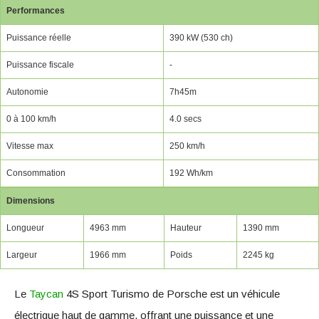
Performances
Puissance réelle
390 kW (530 ch)
Puissance fiscale
-
Autonomie
7h45m
0 à 100 km/h
4.0 secs
Vitesse max
250 km/h
Consommation
192 Wh/km
Dimensions
Longueur
4963 mm
Hauteur
1390 mm
Largeur
1966 mm
Poids
2245 kg
Le
Taycan
4S Sport Turismo de Porsche est un véhicule
électrique haut de gamme, offrant une puissance et une