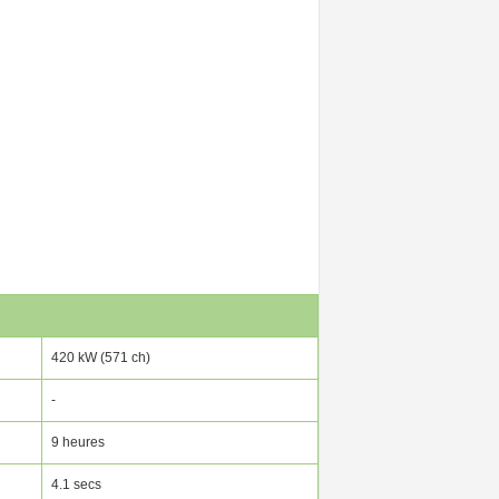
420 kW (571 ch)
-
9 heures
4.1 secs