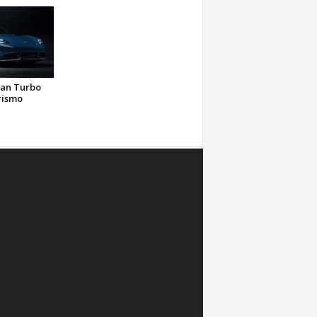
can Turbo
rismo