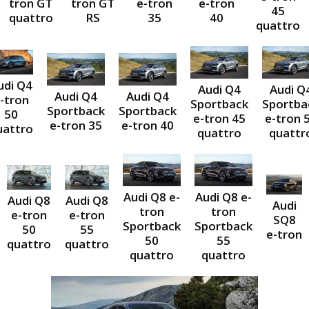
e-tron
e-tron
tron GT
tron GT
45
35
40
quattro
RS
quattro
udi Q4
Audi Q4
Audi Q
Audi Q4
Audi Q4
-tron
Sportback
Sportba
Sportback
Sportback
50
e-tron 45
e-tron 
e-tron 35
e-tron 40
uattro
quattro
quattr
Audi Q8 e-
Audi Q8 e-
Audi Q8
Audi Q8
Audi
tron
tron
e-tron
e-tron
SQ8
Sportback
Sportback
50
55
e-tron
50
55
quattro
quattro
quattro
quattro