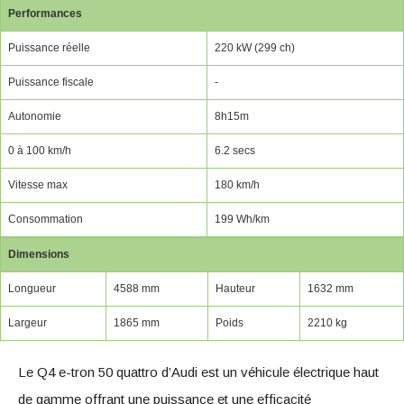
Performances
Puissance réelle
220 kW (299 ch)
Puissance fiscale
-
Autonomie
8h15m
0 à 100 km/h
6.2 secs
Vitesse max
180 km/h
Consommation
199 Wh/km
Dimensions
Longueur
4588 mm
Hauteur
1632 mm
Largeur
1865 mm
Poids
2210 kg
Le Q4 e-tron 50 quattro d’Audi est un véhicule électrique haut
de gamme offrant une puissance et une efficacité