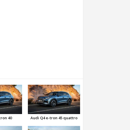
tron 40
Audi Q4 e-tron 45 quattro