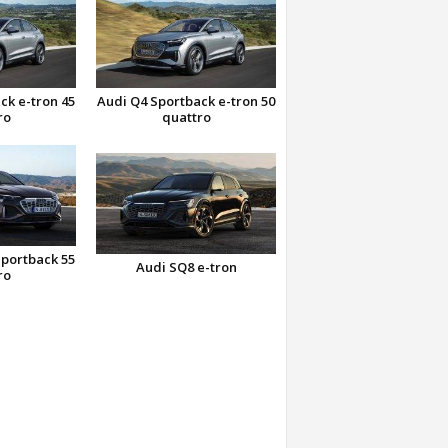
ck e-tron 45
Audi Q4 Sportback e-tron 50
ro
quattro
Sportback 55
Audi SQ8 e-tron
ro