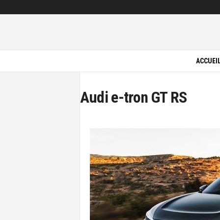
P
i
ACCUEI
l
o
t
e
V
Audi e-tron GT RS
e
r
t