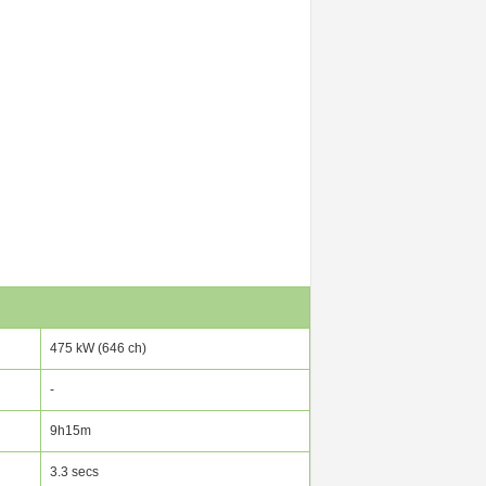
475 kW (646 ch)
-
9h15m
3.3 secs