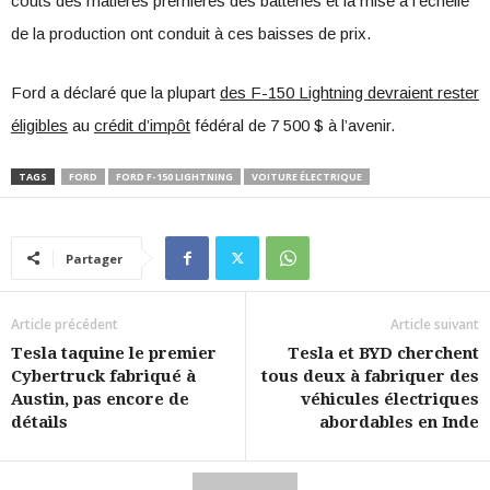
coûts des matières premières des batteries et la mise à l’échelle
de la production ont conduit à ces baisses de prix.
Ford a déclaré que la plupart
des F-150 Lightning devraient rester
éligibles
au
crédit d’impôt
fédéral de 7 500 $ à l’avenir.
TAGS
FORD
FORD F-150 LIGHTNING
VOITURE ÉLECTRIQUE
Partager
Article précédent
Article suivant
Tesla taquine le premier
Tesla et BYD cherchent
Cybertruck fabriqué à
tous deux à fabriquer des
Austin, pas encore de
véhicules électriques
détails
abordables en Inde