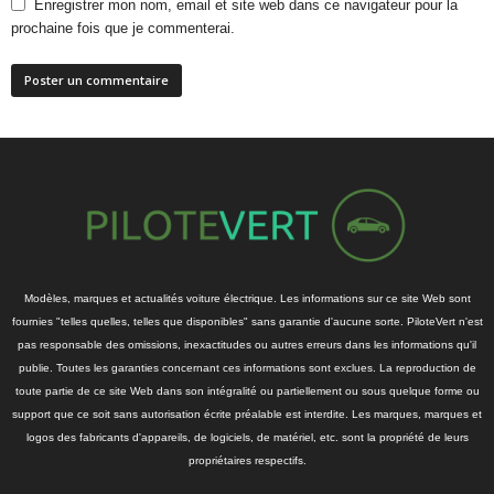
Enregistrer mon nom, email et site web dans ce navigateur pour la
prochaine fois que je commenterai.
Modèles, marques et actualités voiture électrique. Les informations sur ce site Web sont
fournies "telles quelles, telles que disponibles" sans garantie d'aucune sorte. PiloteVert n'est
pas responsable des omissions, inexactitudes ou autres erreurs dans les informations qu'il
publie. Toutes les garanties concernant ces informations sont exclues. La reproduction de
toute partie de ce site Web dans son intégralité ou partiellement ou sous quelque forme ou
support que ce soit sans autorisation écrite préalable est interdite. Les marques, marques et
logos des fabricants d'appareils, de logiciels, de matériel, etc. sont la propriété de leurs
propriétaires respectifs.