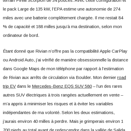
terrain Pirelli Scorpion de 34 pouces. Avec cette configuration et
le pack Large de 135 kW, l’EPA estime une autonomie de 274
miles avec une batterie complètement chargée. Il me restait 84
% de capacité et 188 milles jusqu’à ma destination, selon mon
ordinateur de bord.
Étant donné que Rivian n’offre pas la compatibilité Apple CarPlay
ou Android Auto, j’ai vérifié de manière obsessionnelle la distance
dans Google Maps de mon téléphone par rapport à l’estimation
de Rivian aux arrêts de circulation via Boulder. Mon dernier
road
trip EV
dans le
Mercedes-Benz EQS SUV 580
– l’un des rares
autres SUV électriques à trois rangées actuellement en vente –
m’a appris à minimiser les risques et à éviter les variables
indépendantes de ma volonté. Selon les deux estimations,
j’aurais environ 40 milles à perdre. Mais je grimperais environ 1
700 pieds au total avant de redescendre dans la vallée de Salida.