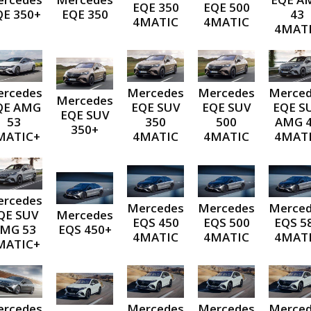
EQE 350
EQE 500
QE 350+
EQE 350
43
4MATIC
4MATIC
4MAT
rcedes
Mercedes
Mercedes
Merce
Mercedes
QE AMG
EQE SUV
EQE SUV
EQE S
EQE SUV
53
350
500
AMG 
350+
MATIC+
4MATIC
4MATIC
4MAT
rcedes
Mercedes
Mercedes
Merce
QE SUV
Mercedes
EQS 450
EQS 500
EQS 5
MG 53
EQS 450+
4MATIC
4MATIC
4MAT
MATIC+
rcedes
Mercedes
Mercedes
Merce