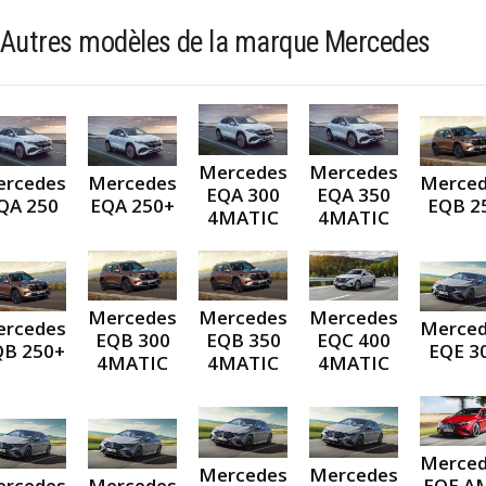
Autres modèles de la marque Mercedes
Mercedes
Mercedes
rcedes
Mercedes
Merce
EQA 300
EQA 350
QA 250
EQA 250+
EQB 2
4MATIC
4MATIC
Mercedes
Mercedes
Mercedes
rcedes
Merce
EQB 300
EQB 350
EQC 400
QB 250+
EQE 3
4MATIC
4MATIC
4MATIC
Merce
Mercedes
Mercedes
rcedes
Mercedes
EQE A