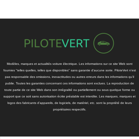
Modèles, marques et actualités voiture électrique. Les informations sur ce site Web sont
fournies "telles quelles, telles que disponibles" sans garantie d'aucune sorte. PiloteVert n'est
pas responsable des omissions, inexactitudes ou autres erreurs dans les informations qu'il
publie. Toutes les garanties concernant ces informations sont exclues. La reproduction de
toute partie de ce site Web dans son intégralité ou partiellement ou sous quelque forme ou
support que ce soit sans autorisation écrite préalable est interdite. Les marques, marques et
logos des fabricants d'appareils, de logiciels, de matériel, etc. sont la propriété de leurs
propriétaires respectifs.