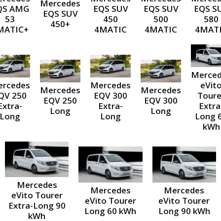
Mercedes
QS AMG
EQS SUV
EQS SUV
EQS S
EQS SUV
53
450
500
580
450+
MATIC+
4MATIC
4MATIC
4MAT
Merce
eVit
rcedes
Mercedes
Mercedes
Mercedes
Toure
QV 250
EQV 300
EQV 250
EQV 300
Extra
Extra-
Extra-
Long
Long
Long 
Long
Long
kWh
Mercedes
Mercedes
Mercedes
eVito Tourer
eVito Tourer
eVito Tourer
Extra-Long 90
Long 60 kWh
Long 90 kWh
kWh