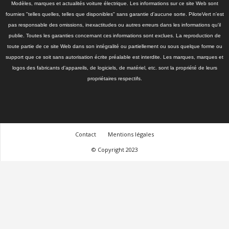
Modèles, marques et actualités voiture électrique. Les informations sur ce site Web sont
fournies "telles quelles, telles que disponibles" sans garantie d'aucune sorte. PiloteVert n'est
pas responsable des omissions, inexactitudes ou autres erreurs dans les informations qu'il
publie. Toutes les garanties concernant ces informations sont exclues. La reproduction de
toute partie de ce site Web dans son intégralité ou partiellement ou sous quelque forme ou
support que ce soit sans autorisation écrite préalable est interdite. Les marques, marques et
logos des fabricants d'appareils, de logiciels, de matériel, etc. sont la propriété de leurs
propriétaires respectifs.
Contact
Mentions légales
© Copyright 2023