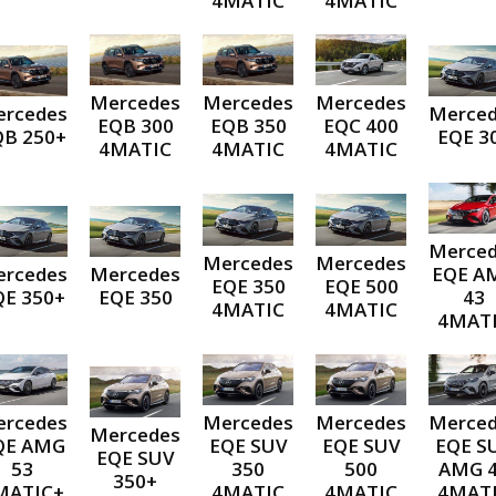
4MATIC
4MATIC
Mercedes
Mercedes
Mercedes
rcedes
Merce
EQB 300
EQB 350
EQC 400
QB 250+
EQE 3
4MATIC
4MATIC
4MATIC
Merce
Mercedes
Mercedes
rcedes
Mercedes
EQE A
EQE 350
EQE 500
QE 350+
EQE 350
43
4MATIC
4MATIC
4MAT
rcedes
Mercedes
Mercedes
Merce
Mercedes
QE AMG
EQE SUV
EQE SUV
EQE S
EQE SUV
53
350
500
AMG 
350+
MATIC+
4MATIC
4MATIC
4MAT