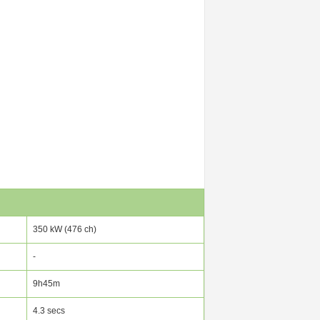
350 kW (476 ch)
-
9h45m
4.3 secs