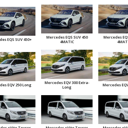
Mercedes EQS SUV 450
Mercedes EQ
des EQS SUV 450+
4MATIC
4MAT
Mercedes EQV 300 Extra-
des EQV 250 Long
Mercedes EQV
Long
des eVito Tourer
Mercedes eVito Tourer
Mercedes eVi