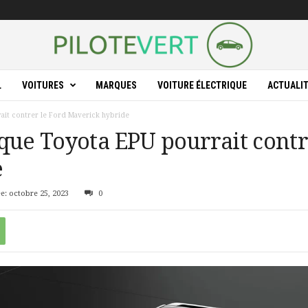
L
VOITURES
MARQUES
VOITURE ÉLECTRIQUE
ACTUALI
ait contrer le Ford Maverick hybride
que Toyota EPU pourrait contr
e
e: octobre 25, 2023
0