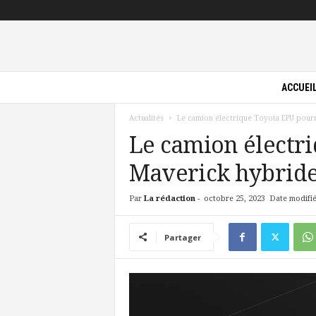
P
ACCUEI
i
l
Actualités
Le camion électrique Toyota EPU pourr
o
t
Le camion électri
e
Maverick hybrid
V
e
r
Par
La rédaction
-
octobre 25, 2023
Date modifié
t
Partager