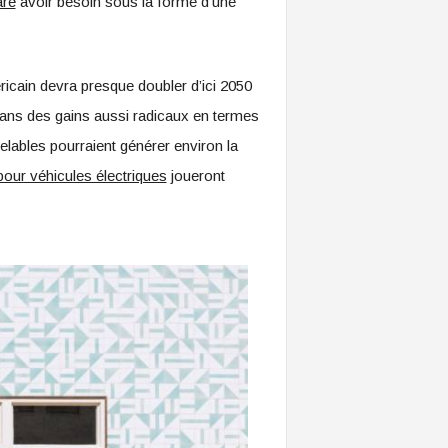
aré
avoir besoin sous la forme d’une
ricain devra presque doubler d’ici 2050
ns des gains aussi radicaux en termes
lables pourraient générer environ la
 pour véhicules électriques
joueront