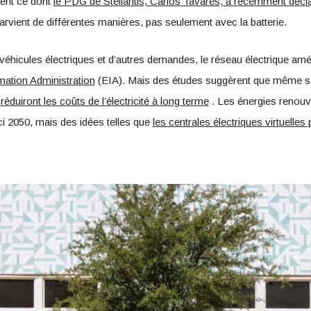
ment ce dont
le PDG de Stellantis, Carlos Tavares, a récemment décl
parvient de différentes manières, pas seulement avec la batterie.
éhicules électriques et d’autres demandes, le réseau électrique amé
mation Administration
(EIA). Mais des études suggèrent que même sa
s
réduiront les coûts de l’électricité à long terme
. Les énergies renouve
ci 2050, mais des idées telles que
les centrales électriques virtuelles