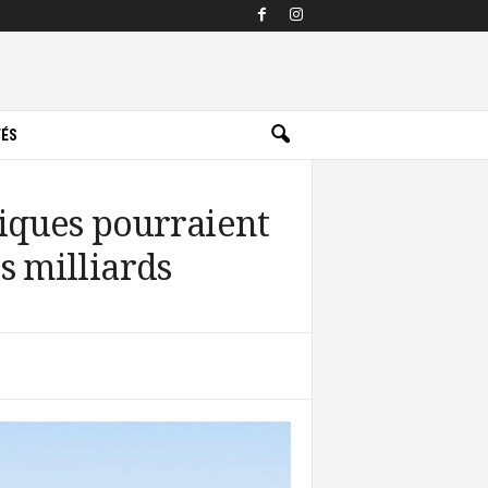
TÉS
triques pourraient
s milliards