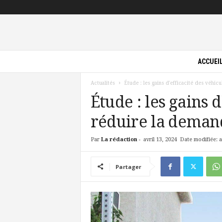
P
ACCUEI
i
l
Actualités
Étude : les gains d'efficacité des véhic
o
t
Étude : les gains 
e
réduire la demand
V
e
r
Par
La rédaction
-
avril 13, 2024
Date modifiée: a
t
Partager