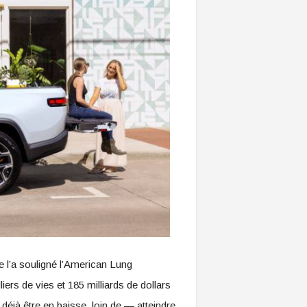
 l’a souligné l’American Lung
ers de vies et 185 milliards de dollars
t déjà être en baisse. loin de — atteindre