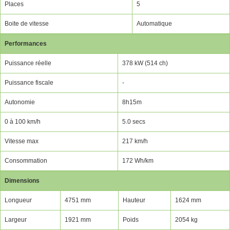
Places
5
Boite de vitesse
Automatique
Performances
Puissance réelle
378 kW (514 ch)
Puissance fiscale
-
Autonomie
8h15m
0 à 100 km/h
5.0 secs
Vitesse max
217 km/h
Consommation
172 Wh/km
Dimensions
Longueur
4751 mm
Hauteur
1624 mm
Largeur
1921 mm
Poids
2054 kg