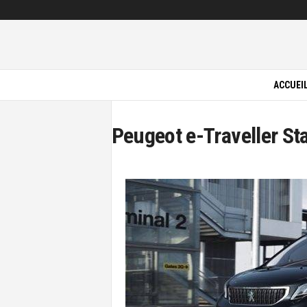
P
i
ACCUEI
l
o
t
e
V
Peugeot e-Traveller S
e
r
t