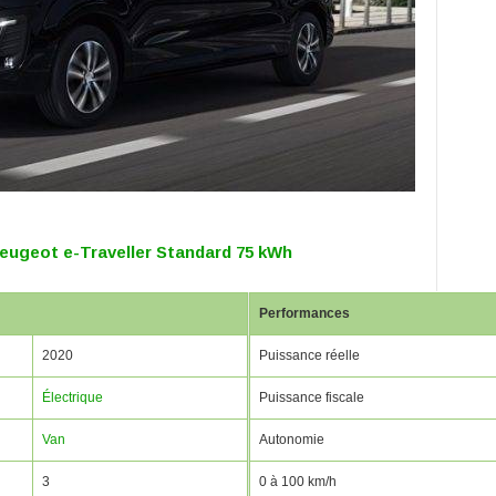
eugeot e-Traveller Standard 75 kWh
Performances
2020
Puissance réelle
Électrique
Puissance fiscale
Van
Autonomie
3
0 à 100 km/h