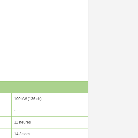
100 kW (136 ch)
-
11 heures
14.3 secs