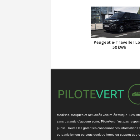
Peugeot e-Traveller L
50 kWh
Modèles, marques et actualités voiture électrique. Les info
sans garantie d'aucune sorte. PiloteVert n'est pas respons
publie. Toutes les garanties concernant ces informations 
ou partiellement ou sous quelque forme ou support que ce 