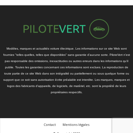
Modèles, marques et actualités voiture électrique. Les informations sur ce site Web sont
fournies "telles quelles, telles que disponibles" sans garantie d'aucune sorte. PiloteVert n'est
pas responsable des omissions, inexactitudes ou autres erreurs dans les informations qu'il
publie. Toutes les garanties concernant ces informations sont exclues. La reproduction de
toute partie de ce site Web dans son intégralité ou partiellement ou sous quelque forme ou
support que ce soit sans autorisation écrite préalable est interdite. Les marques, marques et
logos des fabricants d'appareils, de logiciels, de matériel, etc. sont la propriété de leurs
propriétaires respectifs.
Contact
Mentions légales