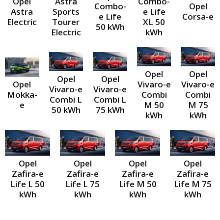
Opel
Astra
Combo-
Combo-
Opel
Astra
Sports
e Life
e Life
Corsa-e
Electric
Tourer
XL 50
50 kWh
Electric
kWh
Opel
Opel
Opel
Opel
Vivaro-e
Vivaro-e
Opel
Vivaro-e
Vivaro-e
Combi
Combi
Mokka-
Combi L
Combi L
M 50
M 75
e
50 kWh
75 kWh
kWh
kWh
Opel
Opel
Opel
Opel
Zafira-e
Zafira-e
Zafira-e
Zafira-e
Life L 50
Life L 75
Life M 50
Life M 75
kWh
kWh
kWh
kWh