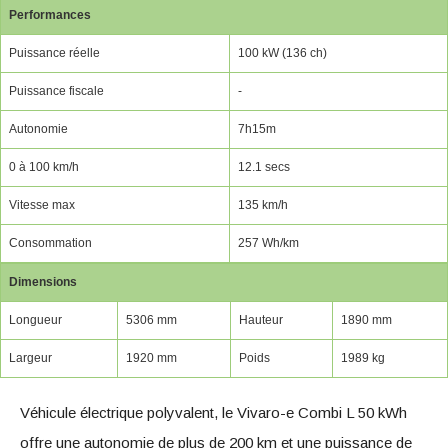
Performances
Puissance réelle
100 kW (136 ch)
Puissance fiscale
-
Autonomie
7h15m
0 à 100 km/h
12.1 secs
Vitesse max
135 km/h
Consommation
257 Wh/km
Dimensions
Longueur
5306 mm
Hauteur
1890 mm
Largeur
1920 mm
Poids
1989 kg
Véhicule électrique polyvalent, le Vivaro-e Combi L 50 kWh
offre une autonomie de plus de 200 km et une puissance de