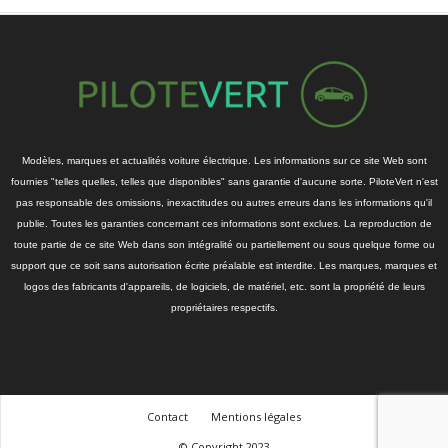
Modèles, marques et actualités voiture électrique. Les informations sur ce site Web sont
fournies "telles quelles, telles que disponibles" sans garantie d'aucune sorte. PiloteVert n'est
pas responsable des omissions, inexactitudes ou autres erreurs dans les informations qu'il
publie. Toutes les garanties concernant ces informations sont exclues. La reproduction de
toute partie de ce site Web dans son intégralité ou partiellement ou sous quelque forme ou
support que ce soit sans autorisation écrite préalable est interdite. Les marques, marques et
logos des fabricants d'appareils, de logiciels, de matériel, etc. sont la propriété de leurs
propriétaires respectifs.
Contact
Mentions légales
© Copyright 2023