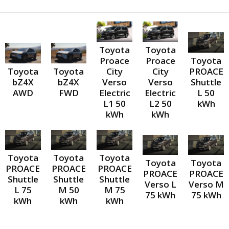
Toyota
Toyota
Proace
Proace
Toyota
City
City
Toyota
Toyota
PROACE
Verso
Verso
bZ4X
bZ4X
Shuttle
Electric
Electric
AWD
FWD
L 50
L1 50
L2 50
kWh
kWh
kWh
Toyota
Toyota
Toyota
Toyota
Toyota
PROACE
PROACE
PROACE
PROACE
PROACE
Shuttle
Shuttle
Shuttle
Verso L
Verso M
L 75
M 50
M 75
75 kWh
75 kWh
kWh
kWh
kWh