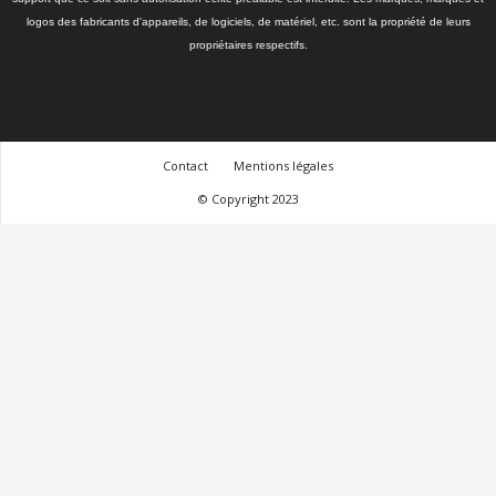
logos des fabricants d'appareils, de logiciels, de matériel, etc. sont la propriété de leurs
propriétaires respectifs.
Contact
Mentions légales
© Copyright 2023