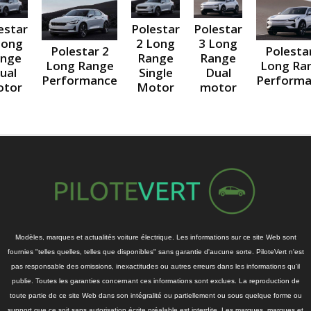
Polestar
estar
Polestar
3 Long
Long
2 Long
Polesta
Polestar 2
Range
nge
Range
Long Ra
Long Range
Dual
ual
Single
Perform
Performance
motor
tor
Motor
Modèles, marques et actualités voiture électrique. Les informations sur ce site Web sont
fournies "telles quelles, telles que disponibles" sans garantie d'aucune sorte. PiloteVert n'est
pas responsable des omissions, inexactitudes ou autres erreurs dans les informations qu'il
publie. Toutes les garanties concernant ces informations sont exclues. La reproduction de
toute partie de ce site Web dans son intégralité ou partiellement ou sous quelque forme ou
support que ce soit sans autorisation écrite préalable est interdite. Les marques, marques et