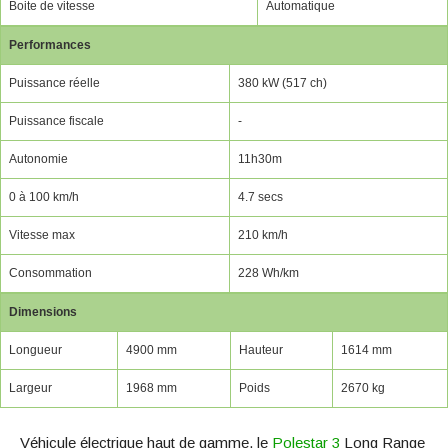
Boite de vitesse
Automatique
Performances
Puissance réelle
380 kW (517 ch)
Puissance fiscale
-
Autonomie
11h30m
0 à 100 km/h
4.7 secs
Vitesse max
210 km/h
Consommation
228 Wh/km
Dimensions
Longueur
4900 mm
Hauteur
1614 mm
Largeur
1968 mm
Poids
2670 kg
Véhicule électrique haut de gamme, le
Polestar 3
Long Range