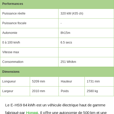
Performances
Puissance réelle
320 kW (435 ch)
Puissance fiscale
-
Autonomie
8h15m
0 à 100 km/h
6.5 secs
Vitesse max
Consommation
251 Wh/km
Dimensions
Longueur
5209 mm
Hauteur
1731 mm
Largeur
2010 mm
Poids
2580 kg
Le E-HS9 84 kWh est un véhicule électrique haut de gamme
fabriqué par
Hongqi
. Il offre une autonomie de 500 km et une